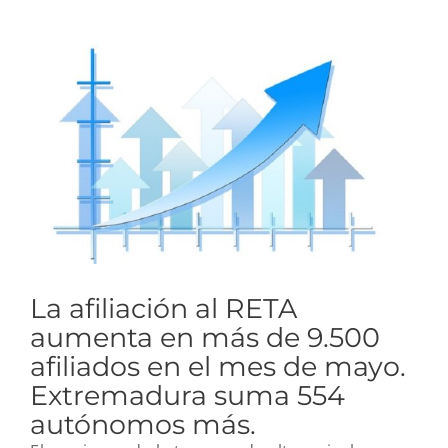
Ver
imagen
más
grande
La afiliación al RETA
aumenta en más de 9.500
afiliados en el mes de mayo.
Extremadura suma 554
autónomos más.