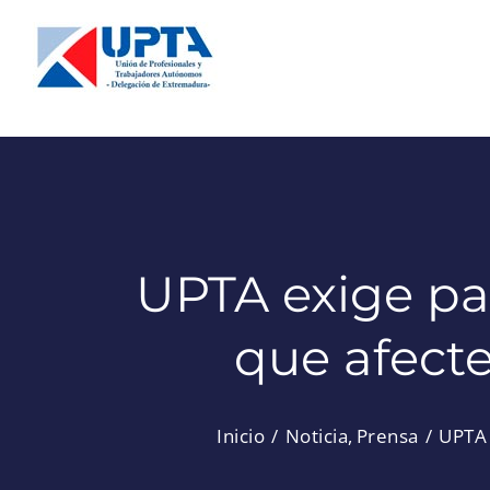
Saltar
al
contenido
UPTA exige par
que afect
Inicio
Noticia
Prensa
UPTA 