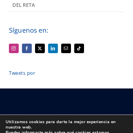
DEL RETA
Síguenos en:
Tweets por
Utilizamos cookies para darte la mejor experiencia en
nuestra web.
Puedes informarte más sobre qué cookies estamos
© Copyright 2018 -
2026 UPTA | Todos los derechos reservados