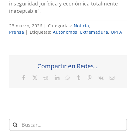
inseguridad jurídica y económica totalmente
inaceptable”.
23 marzo, 2026
|
Categorías:
Noticia
,
Prensa
|
Etiquetas:
Autónomos
,
Extremadura
,
UPTA
Compartir en Redes...
Facebook
X
Reddit
LinkedIn
WhatsApp
Tumblr
Pinterest
Vk
Correo
electrónic
Buscar: