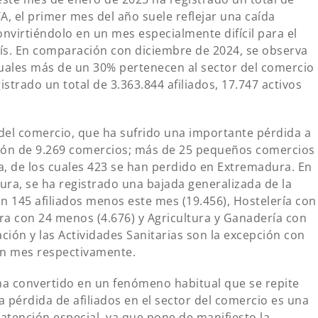
TA, el primer mes del año suele reflejar una caída
convirtiéndolo en un mes especialmente difícil para el
ís. En comparación con diciembre de 2024, se observa
uales más de un 30% pertenecen al sector del comercio
istrado un total de 3.363.844 afiliados, 17.747 activos
del comercio, que ha sufrido una importante pérdida a
ición de 9.269 comercios; más de 25 pequeños comercios
a, de los cuales 423 se han perdido en Extremadura. En
ura, se ha registrado una bajada generalizada de la
n 145 afiliados menos este mes (19.456), Hostelería con
ra con 24 menos (4.676) y Agricultura y Ganadería con
ación y las Actividades Sanitarias son la excepción con
 un mes respectivamente.
e ha convertido en un fenómeno habitual que se repite
 pérdida de afiliados en el sector del comercio es una
tención especial, ya que pone de manifiesto la