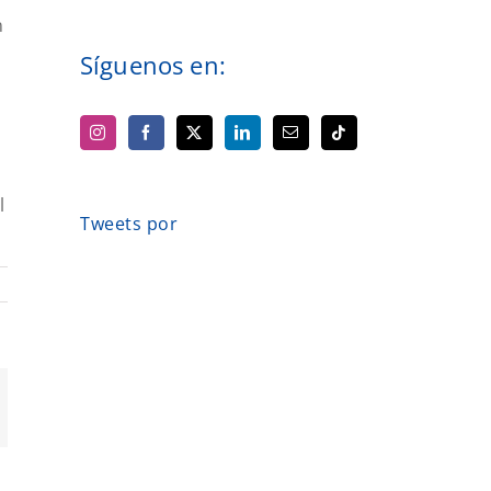
n
Síguenos en:
l
Tweets por
orreo
ectrónico