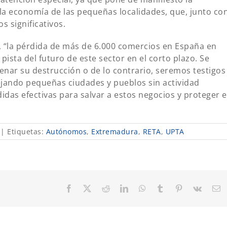
 la economía de las pequeñas localidades, que, junto co
s significativos.
 “la pérdida de más de 6.000 comercios en España en
ista del futuro de este sector en el corto plazo. Se
enar su destrucción o de lo contrario, seremos testigos
ejando pequeñas ciudades y pueblos sin actividad
as efectivas para salvar a estos negocios y proteger e
|
Etiquetas:
Autónomos
,
Extremadura
,
RETA
,
UPTA
Facebook
X
Reddit
LinkedIn
WhatsApp
Tumblr
Pinterest
Vk
C
el