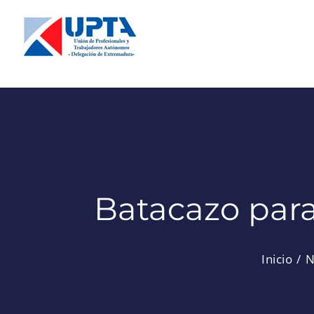
Saltar
al
contenido
Batacazo para
Inicio
N