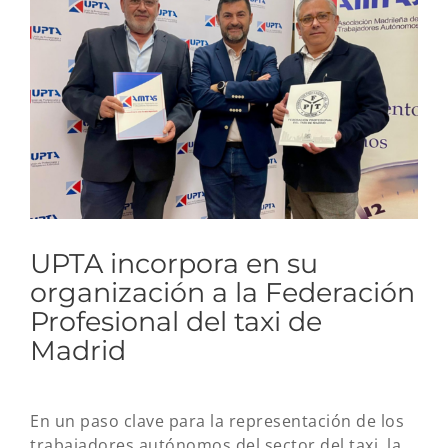
imagen
más
grande
UPTA incorpora en su
organización a la Federación
Profesional del taxi de
Madrid
En un paso clave para la representación de los
trabajadores autónomos del sector del taxi, la