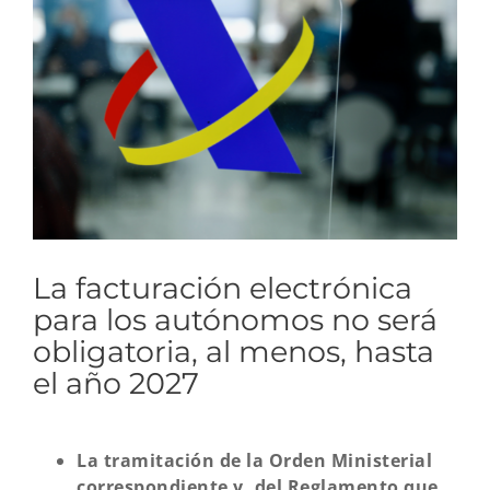
imagen
más
grande
La facturación electrónica
para los autónomos no será
obligatoria, al menos, hasta
el año 2027
La tramitación de la Orden Ministerial
correspondiente y, del Reglamento que