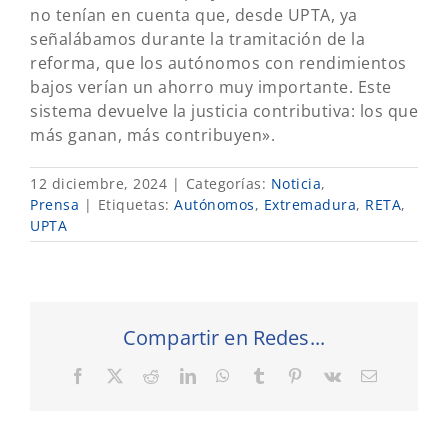
no tenían en cuenta que, desde UPTA, ya
señalábamos durante la tramitación de la
reforma, que los autónomos con rendimientos
bajos verían un ahorro muy importante. Este
sistema devuelve la justicia contributiva: los que
más ganan, más contribuyen».
12 diciembre, 2024
|
Categorías:
Noticia
,
Prensa
|
Etiquetas:
Autónomos
,
Extremadura
,
RETA
,
UPTA
Compartir en Redes...
Facebook
X
Reddit
LinkedIn
WhatsApp
Tumblr
Pinterest
Vk
Correo
electrónic