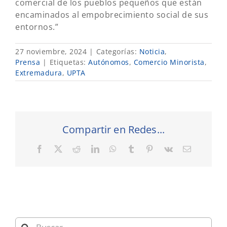
comercial de los pueblos pequeños que están
encaminados al empobrecimiento social de sus
entornos.”
27 noviembre, 2024
|
Categorías:
Noticia
,
Prensa
|
Etiquetas:
Autónomos
,
Comercio Minorista
,
Extremadura
,
UPTA
Compartir en Redes...
Facebook
X
Reddit
LinkedIn
WhatsApp
Tumblr
Pinterest
Vk
Correo
electrónic
Buscar: