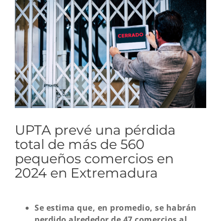
imagen
más
grande
UPTA prevé una pérdida
total de más de 560
pequeños comercios en
2024 en Extremadura
Se estima que, en promedio, se habrán
perdido alrededor de 47 comercios al