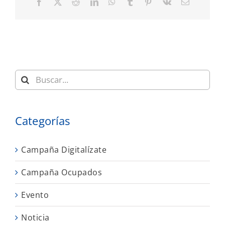
Facebook
X
Reddit
LinkedIn
WhatsApp
Tumblr
Pinterest
Vk
Correo
electrónic
Buscar:
Categorías
Campaña Digitalízate
Campaña Ocupados
Evento
Noticia