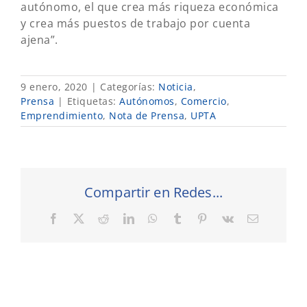
autónomo, el que crea más riqueza económica
y crea más puestos de trabajo por cuenta
ajena”.
9 enero, 2020
|
Categorías:
Noticia
,
Prensa
|
Etiquetas:
Autónomos
,
Comercio
,
Emprendimiento
,
Nota de Prensa
,
UPTA
Compartir en Redes...
Facebook
X
Reddit
LinkedIn
WhatsApp
Tumblr
Pinterest
Vk
Correo
electrónic