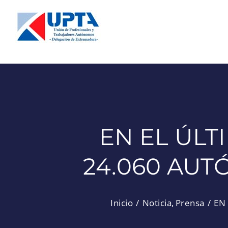
Saltar
al
contenido
EN EL ÚLT
24.060 AU
Inicio
Noticia
Prensa
EN