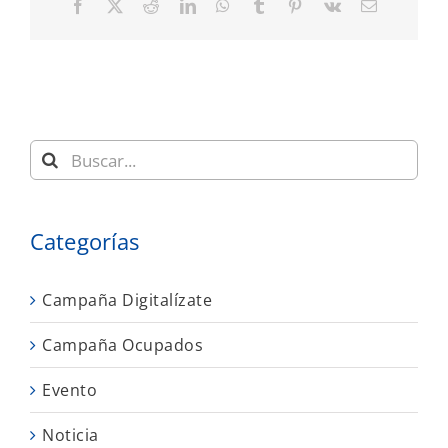
Facebook
X
Reddit
LinkedIn
WhatsApp
Tumblr
Pinterest
Vk
Correo
electrónic
Buscar:
Categorías
Campaña Digitalízate
Campaña Ocupados
Evento
Noticia