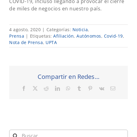
COVID-19, incluso llegando a provocar el cierre
de miles de negocios en nuestro país.
4 agosto, 2020
|
Categorías:
Noticia
,
Prensa
|
Etiquetas:
Afiliación
,
Autónomos
,
Covid-19
,
Nota de Prensa
,
UPTA
Compartir en Redes...
Facebook
X
Reddit
LinkedIn
WhatsApp
Tumblr
Pinterest
Vk
Correo
electrónic
Buscar: