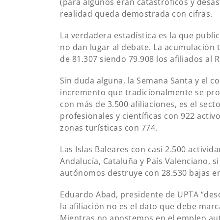
(para algunos eran catastróficos y desast
realidad queda demostrada con cifras.
La verdadera estadística es la que publica
no dan lugar al debate. La acumulación t
de 81.307 siendo 79.908 los afiliados al
Sin duda alguna, la Semana Santa y el c
incremento que tradicionalmente se prod
con más de 3.500 afiliaciones, es el sect
profesionales y científicas con 922 activ
zonas turísticas con 774.
Las Islas Baleares con casi 2.500 activi
Andalucía, Cataluña y País Valenciano, 
autónomos destruye con 28.530 bajas en 
Eduardo Abad, presidente de UPTA “des
la afiliación no es el dato que debe marc
Mientras no apostemos en el empleo aut