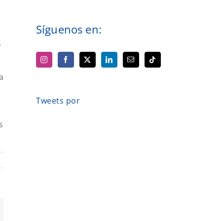
Síguenos en:
s
a
Tweets por
s
orreo