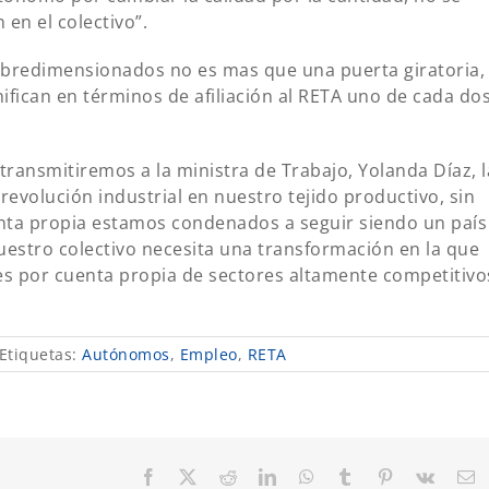
en el colectivo”.
bredimensionados no es mas que una puerta giratoria,
nifican en términos de afiliación al RETA uno de cada do
 transmitiremos a la ministra de Trabajo, Yolanda Díaz, l
evolución industrial en nuestro tejido productivo, sin
enta propia estamos condenados a seguir siendo un país
 nuestro colectivo necesita una transformación en la que
 por cuenta propia de sectores altamente competitivo
Etiquetas:
Autónomos
,
Empleo
,
RETA
Facebook
X
Reddit
LinkedIn
WhatsApp
Tumblr
Pinterest
Vk
C