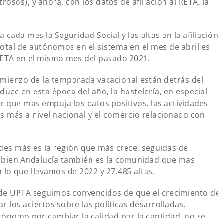
rosos), y ahora, con los datos de afiliación al RETA, la
 cada mes la Seguridad Social y las altas en la afiliación
otal de autónomos en el sistema en el mes de abril es
 RETA en el mismo mes del pasado 2021.
omienzo de la temporada vacacional están detrás del
uce en esta época del año, la hostelería, en especial
or que mas empuja los datos positivos, las actividades
os más a nivel nacional y el comercio relacionado con
dades más es la región que más crece, seguidas de
si bien Andalucía también es la comunidad que mas
lo que llevamos de 2022 y 27.485 altas.
de UPTA seguimos convencidos de que el crecimiento d
ar los aciertos sobre las políticas desarrolladas.
ónomo por cambiar la calidad por la cantidad, no se