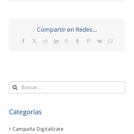
Compartir en Redes...
Facebook
X
Reddit
LinkedIn
WhatsApp
Tumblr
Pinterest
Vk
Correo
electrónic
Buscar:
Categorías
Campaña Digitalízate