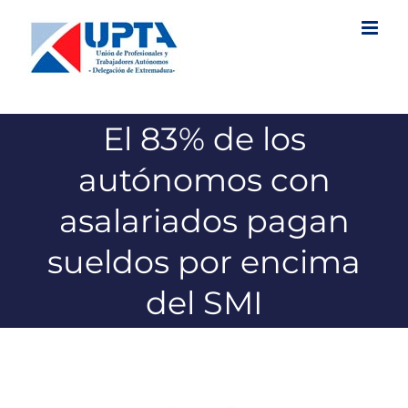
Saltar
al
contenido
El 83% de los
autónomos con
asalariados pagan
sueldos por encima
del SMI
Ver