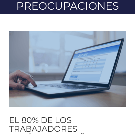
PREOCUPACIONES
Ver
imagen
más
grande
EL 80% DE LOS
TRABAJADORES