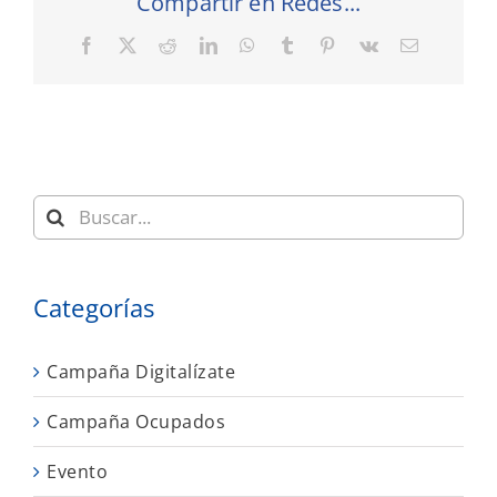
Compartir en Redes...
Facebook
X
Reddit
LinkedIn
WhatsApp
Tumblr
Pinterest
Vk
Correo
electrónic
Buscar:
Categorías
Campaña Digitalízate
Campaña Ocupados
Evento