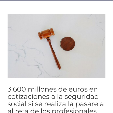
Ver
imagen
más
grande
3.600 millones de euros en
cotizaciones a la seguridad
social si se realiza la pasarela
al reta de los profesionales