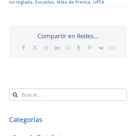
no reglada
,
Escuelas
,
Nota de Prensa
,
UPTA
Compartir en Redes...
Facebook
X
Reddit
LinkedIn
WhatsApp
Tumblr
Pinterest
Vk
Correo
electrónic
Buscar:
Categorías