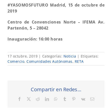
#YASOMOSFUTURO Madrid, 15 de octubre de
2019
C
en
tro de Convenciones Norte – IFEMA Av.
Partenón, 5 – 28042
I
nau
g
u
r
ac
i
ó
n: 16:00 horas
17 octubre, 2019
|
Categorías:
Noticia
|
Etiquetas:
Comercio
,
Comunidades Autónomas
,
RETA
Compartir en Redes...
Facebook
X
Reddit
LinkedIn
WhatsApp
Tumblr
Pinterest
Vk
Correo
electrónic