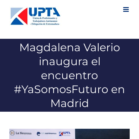
Saltar
al
contenido
Magdalena Valerio
inaugura el
encuentro
#YaSomosFuturo en
Madrid
Ver