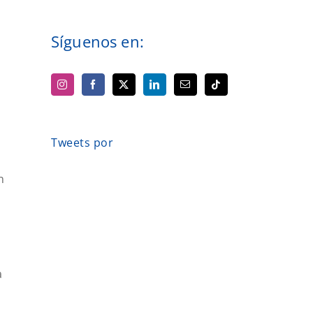
Síguenos en:
o
Tweets por
n
a