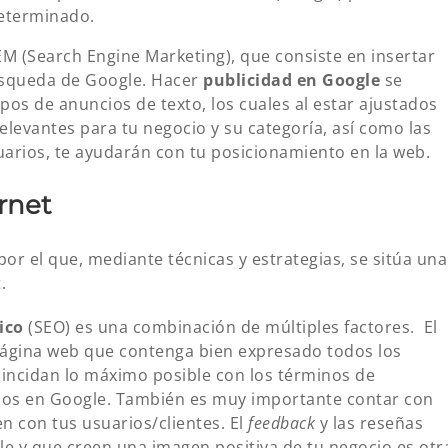
determinado.
EM (Search Engine Marketing), que consiste en insertar
úsqueda de Google. Hacer
publicidad en Google
se
os de anuncios de texto, los cuales al estar ajustados
elevantes para tu negocio y su categoría, así como las
arios, te ayudarán con tu posicionamiento en la web.
rnet
por el que, mediante técnicas y estrategias, se sitúa una
.
ico
(SEO) es una combinación de múltiples factores. El
ágina web que contenga bien expresado todos los
coincidan lo máximo posible con los términos de
os en Google. También es muy importante contar con
n con tus usuarios/clientes. El
feedback
y las reseñas
e y que creen una imagen positiva de tu negocio es otr