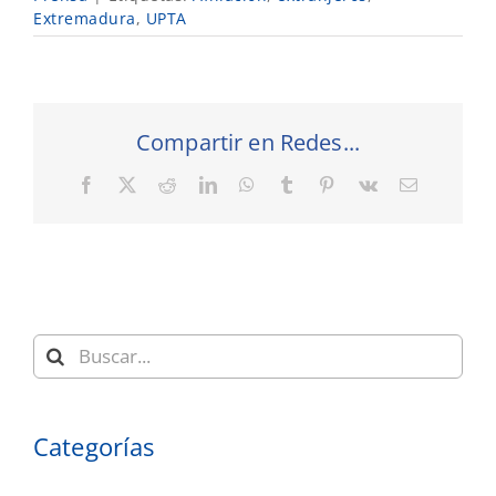
Extremadura
,
UPTA
Compartir en Redes...
Facebook
X
Reddit
LinkedIn
WhatsApp
Tumblr
Pinterest
Vk
Correo
electrónic
Buscar:
Categorías