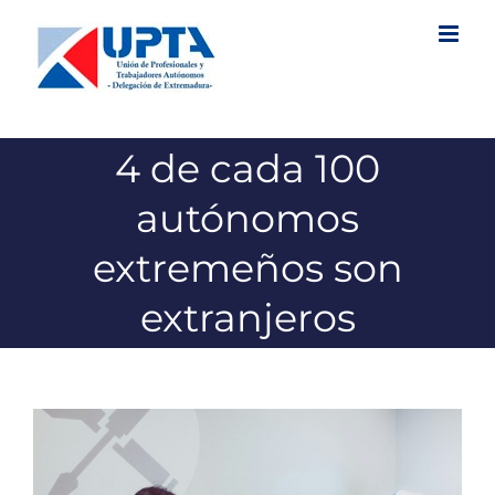
Saltar
al
contenido
4 de cada 100
autónomos
extremeños son
extranjeros
Ver
imagen
más