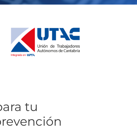
para tu
prevención